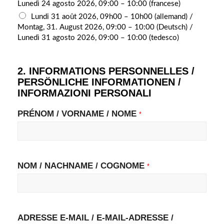
P
Lunedì 24 agosto 2026, 09:00 – 10:00 (francese)
E
Lundi 31 août 2026, 09h00 – 10h00 (allemand) /
S
Montag, 31. August 2026, 09:00 – 10:00 (Deutsch) /
(
Lunedì 31 agosto 2026, 09:00 – 10:00 (tedesco)
C
O
P
2. INFORMATIONS PERSONNELLES /
I
PERSÖNLICHE INFORMATIONEN /
E
INFORMAZIONI PERSONALI
R
PRÉNOM / VORNAME / NOME
)
*
*
NOM / NACHNAME / COGNOME
*
ADRESSE E-MAIL / E-MAIL-ADRESSE /