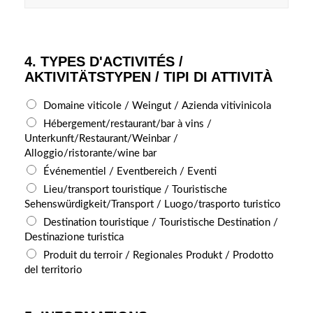
4. TYPES D'ACTIVITÉS /
AKTIVITÄTSTYPEN / TIPI DI ATTIVITÀ
*
T
Domaine viticole / Weingut / Azienda vitivinicola
B
Y
Hébergement/restaurant/bar à vins /
E
P
Unterkunft/Restaurant/Weinbar /
M
E
Alloggio/ristorante/wine bar
E
S
Événementiel / Eventbereich / Eventi
R
*
K
Lieu/transport touristique / Touristische
Sehenswürdigkeit/Transport / Luogo/trasporto turistico
U
N
Destination touristique / Touristische Destination /
G
Destinazione turistica
E
Produit du terroir / Regionales Produkt / Prodotto
N
del territorio
/